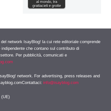
al mondo, tra
grattacieli e grotte
e del network IsayBlog! la cui rete editoriale comprende
e indipendente che contano sul contributo di
 settore. Per pubblicità, comunicati e
log.com
 IsayBlog! network. For advertising, press releases and
sayblog.comContattaci
:
info@isayblog.com
y (UE)