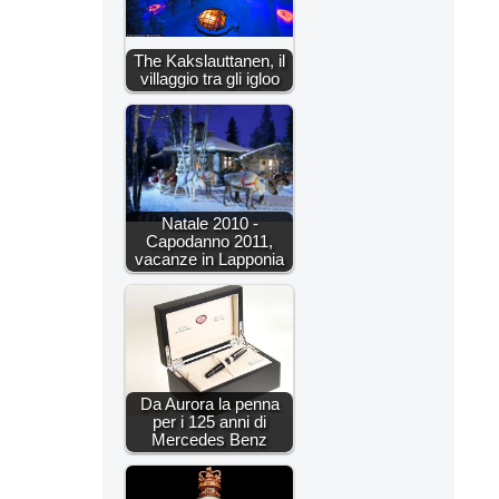
The Kakslauttanen, il
villaggio tra gli igloo
Natale 2010 -
Capodanno 2011,
vacanze in Lapponia
Da Aurora la penna
per i 125 anni di
Mercedes Benz