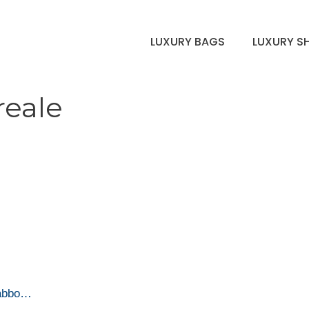
LUXURY BAGS
LUXURY S
reale
Babbo…