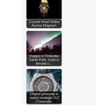
Crystal Head Vodka
Aurora Magnum
Viaggio in Finlandia:
Santa Park, il parco
tematico…
Chanel presenta in
nuovo orologio J12
Chromatic