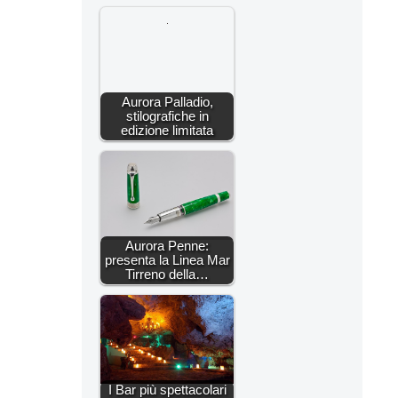
Aurora Palladio,
stilografiche in
edizione limitata
Aurora Penne:
presenta la Linea Mar
Tirreno della…
I Bar più spettacolari