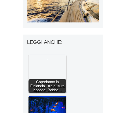
LEGGI ANCHE:
Capodanno in
Finlandia - tra cultura
lappone, Babbo…