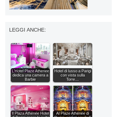
LEGGI ANCHE:
L'Hotel Plaze Athenee
Hotel di lusso a Parigi
dedica una camera a
con vista sulla
Barbie
Torre…
Il Plaza Athénée Hotel
Al Plaze Athénée di