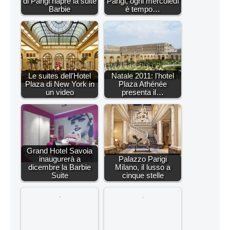
di Parigi riapre la suite
Parigi, ogni mercoledì
Barbie
è tempo…
Le suites dell’Hotel
Natale 2011: l'hotel
Plaza di New York in
Plaza Athénée
un video
presenta il…
Grand Hotel Savoia
inaugurerà a
Palazzo Parigi
dicembre la Barbie
Milano, il lusso a
Suite
cinque stelle