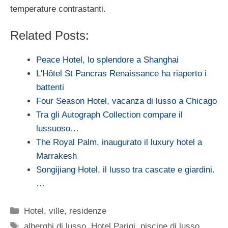
temperature contrastanti.
Related Posts:
Peace Hotel, lo splendore a Shanghai
L'Hôtel St Pancras Renaissance ha riaperto i
battenti
Four Season Hotel, vacanza di lusso a Chicago
Tra gli Autograph Collection compare il
lussuoso…
The Royal Palm, inaugurato il luxury hotel a
Marrakesh
Songijiang Hotel, il lusso tra cascate e giardini.
…
Categorie
Hotel, ville, residenze
Tag
alberghi di lusso
,
Hotel Parigi
,
piscine di lusso