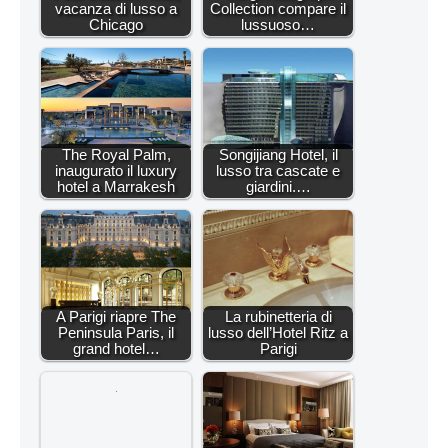
vacanza di lusso a
Collection compare il
Chicago
lussuoso…
The Royal Palm,
Songijiang Hotel, il
inaugurato il luxury
lusso tra cascate e
hotel a Marrakesh
giardini.…
A Parigi riapre The
La rubinetteria di
Peninsula Paris, il
lusso dell’Hotel Ritz a
grand hotel…
Parigi