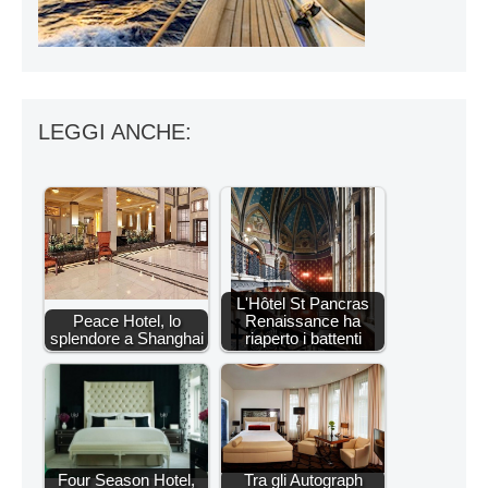
LEGGI ANCHE:
L'Hôtel St Pancras
Peace Hotel, lo
Renaissance ha
splendore a Shanghai
riaperto i battenti
Four Season Hotel,
Tra gli Autograph