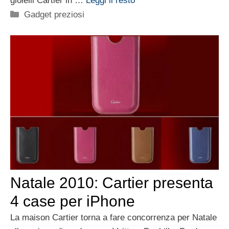
gioielli Cartier in …
Leggi il resto
Categorie
Gadget preziosi
Natale 2010: Cartier presenta
4 case per iPhone
La maison Cartier torna a fare concorrenza per Natale