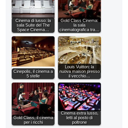
Cinema di lusso: la
Gold Class Cinema:
sala Suite del The
la sala
Space Cinema…
cinematografica tra…
Louis Vuitton: la
Cinepolis, il cinema a
nuova maison presso
5 stelle
il vecchio…
Cinema extra lusso,
Gold Class, il cinema
letti al posto di
per i ricchi
poltrone