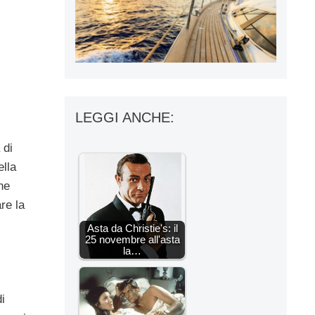
LEGGI ANCHE:
 di
ella
he
re la
Asta da Christie's: il
25 novembre all'asta
la…
i