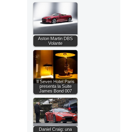
Aston Martin DBS
Volante
Il Seven Hotel Paris
presenta la Suite
James Bond 007
Daniel Craig: una