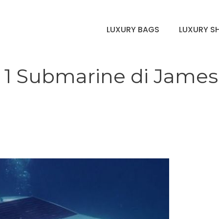
LUXURY BAGS
LUXURY S
e 1 Submarine di James