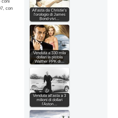
 coni
07, con
All'asta da Christie's
l'orologio di James
Bond-vivi…
Venduta a 330 mila
dollari la pistola
Walther PPK di…
Venduta all'asta a 3
milioni di dollari
l'Aston…