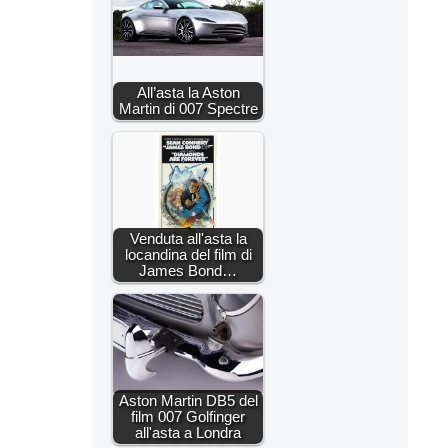
All’asta la Aston
Martin di 007 Spectre
Venduta all'asta la
locandina del film di
James Bond…
Aston Martin DB5 del
film 007 Golfinger
all'asta a Londra