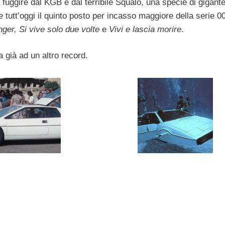
uggire dal KGB e dal terribile Squalo, una specie di gigante
ne tutt’oggi il quinto posto per incasso maggiore della serie 0
nger, Si vive solo due volte
e
Vivi e lascia morire
.
 già ad un altro record.