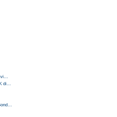
vivi…
PK di…
s Bond…