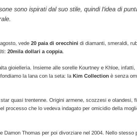
ne sono ispirati dal suo stile, quindi l’idea di punt
rale.
7 agosto, vede
20 paia di orecchini
di diamanti, smeraldi, rub
lti:
20mila dollari a coppia
.
 gioielleria. Insieme alle sorelle Kourtney e Khloe, infatti,
fondiamo la lana con la seta: la
Kim Collection
è senza om
 star quasi trentenne. Origini armene, scozzesi e olandesi, fi
l processo che lo vedeva indagato per omicidio della mogli
le Damon Thomas per poi divorziare nel 2004. Nello stesso 