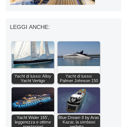
LEGGI ANCHE:
Yacht di lusso: Alloy
Yacht di lusso:
Yacht Vertigo
Palmer Johnson 150
Yacht Wider 165',
Blue Dream II by Aras
leggerezza e ottime
Kazar, la simbiosi
prestazioni
perfetta…