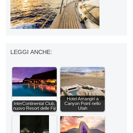
LEGGI ANCHE:
Hotel Amangiri a
InterContinental Club,
Canyon Point nello
nuovo Resort delle Fiji
Utah