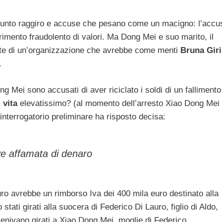
sunto raggiro e accuse che pesano come un macigno: l’accu
erimento fraudolento di valori. Ma Dong Mei e suo marito, il
te di un’organizzazione che avrebbe come menti
Bruna Giri
.
ong Mei sono accusati di aver riciclato i soldi di un fallimento
 vita
elevatissimo? (al momento dell’arresto Xiao Dong Mei
interrogatorio preliminare ha risposto decisa:
ve affamata di denaro
ro avrebbe un rimborso Iva dei 400 mila euro destinato alla
 stati girati alla suocera di Federico Di Lauro, figlio di Aldo,
nivano girati a Xiao Dong Mei, moglie di Federico.