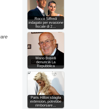
Rocco Siffredi
indagato per evasione
fiscale di 2…
care
Mario Boselli
denuncia La
Repubblica
Paris Hilton sbaglia
extension, potrebbe
rimborsare…