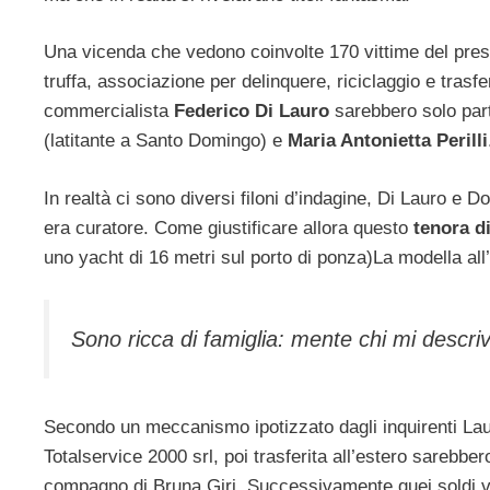
Una vicenda che vedono coinvolte 170 vittime del pre
truffa, associazione per delinquere, riciclaggio e trasf
commercialista
Federico Di Lauro
sarebbero solo par
(latitante a Santo Domingo) e
Maria Antonietta Perilli
In realtà ci sono diversi filoni d’indagine, Di Lauro e D
era curatore. Come giustificare allora questo
tenora di
uno yacht di 16 metri sul porto di ponza)La modella all’
Sono ricca di famiglia: mente chi mi descri
Secondo un meccanismo ipotizzato dagli inquirenti Lau
Totalservice 2000 srl, poi trasferita all’estero sarebbero
compagno di Bruna Giri. Successivamente quei soldi ve