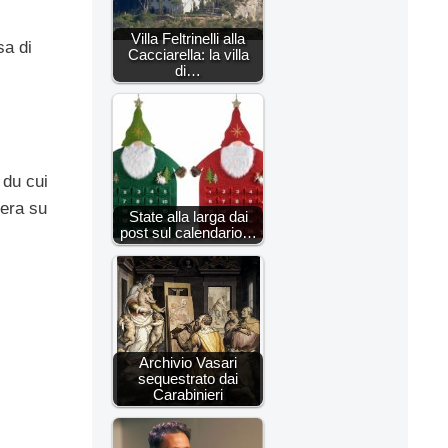
Villa Feltrinelli alla
sa di
Cacciarella: la villa
di…
 du cui
 era su
State alla larga dai
post sul calendario…
Archivio Vasari
sequestrato dai
Carabinieri