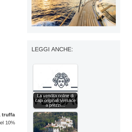
LEGGI ANCHE:
La vendita online di
capi originali Versace
a prezzi…
a
truffa
del 10%