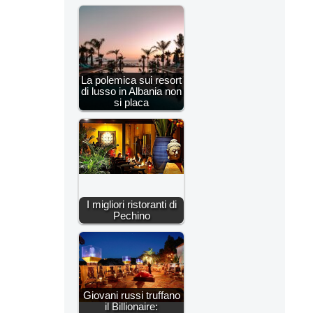
La polemica sui resort
di lusso in Albania non
si placa
I migliori ristoranti di
Pechino
Giovani russi truffano
il Billionaire: