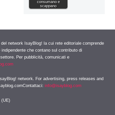
consumano e
scappano
e del network IsayBlog! la cui rete editoriale comprende
e indipendente che contano sul contributo di
 settore. Per pubblicità, comunicati e
log.com
 IsayBlog! network. For advertising, press releases and
sayblog.comContattaci
:
info@isayblog.com
y (UE)