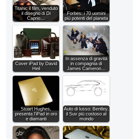
Titanic il film, venduto
il disegno di Di
Forbes: i 70 uomini
Caprio…
più potenti del pianeta
In assenza di gravità
Cover iPad by David
in compagnia di
Heil
James Cameron…
Stuart Hughes,
Auto di lusso: Bentley,
presenta l'iPad in oro
il Suv più costoso al
e diamanti
mondo