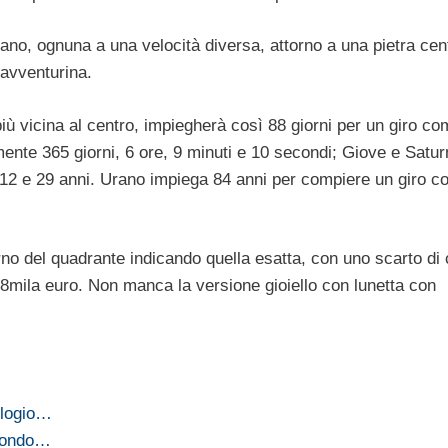
rano, ognuna a una velocità diversa, attorno a una pietra cent
 avventurina.
più vicina al centro, impiegherà così 88 giorni per un giro co
ente 365 giorni, 6 ore, 9 minuti e 10 secondi; Giove e Satur
i 12 e 29 anni. Urano impiega 84 anni per compiere un giro c
rno del quadrante indicando quella esatta, con uno scarto di 
8mila euro. Non manca la versione gioiello con lunetta con
ologio…
econdo…