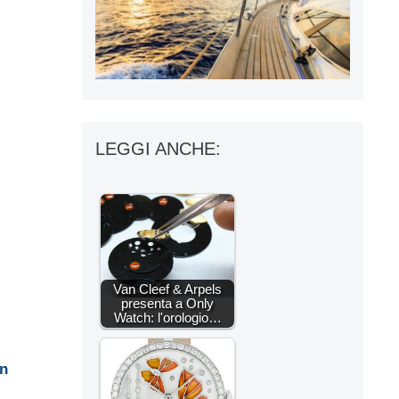
LEGGI ANCHE:
Van Cleef & Arpels
presenta a Only
Watch: l'orologio…
n