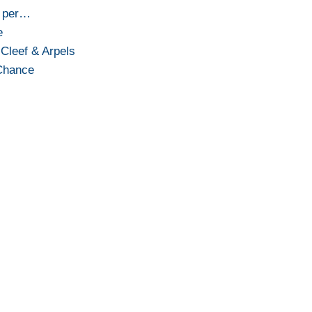
n per…
e
Cleef & Arpels
 Chance