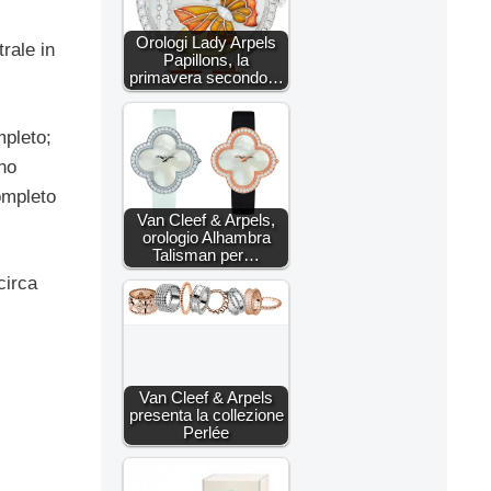
Orologi Lady Arpels
rale in
Papillons, la
primavera secondo…
mpleto;
no
ompleto
Van Cleef & Arpels,
orologio Alhambra
Talisman per…
circa
Van Cleef & Arpels
presenta la collezione
Perlée