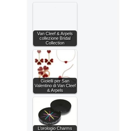
Van Cleef & Arpels
collezione Bridal
Collection
Gioielli per San
Valentino di Van Cleef
& Arpels
L’orologio Charms