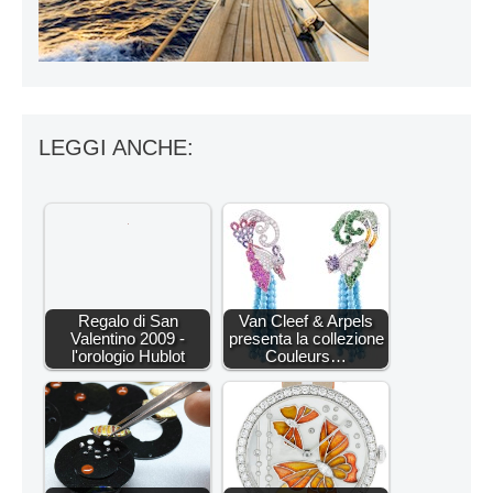
LEGGI ANCHE:
Regalo di San
Van Cleef & Arpels
Valentino 2009 -
presenta la collezione
l'orologio Hublot
Couleurs…