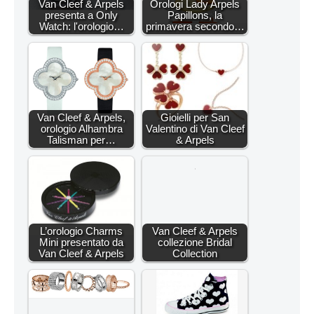
Van Cleef & Arpels
Orologi Lady Arpels
presenta a Only
Papillons, la
Watch: l'orologio…
primavera secondo…
Van Cleef & Arpels,
Gioielli per San
orologio Alhambra
Valentino di Van Cleef
Talisman per…
& Arpels
L’orologio Charms
Van Cleef & Arpels
Mini presentato da
collezione Bridal
Van Cleef & Arpels
Collection