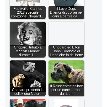
Festival di Cannes
I Love Dogs
2013 speciale
Diamonds, collari per
collezione Chopard…
cani a partire da…
Chopard, tributo a
Chopard ed Elton
Marilyn Monroe
John, l'orologio di
durante il…
lusso che fa del bene
Il Rolex come collare
Chopard presenta la
per un cane ... roba
collezione Nature
da ricchi