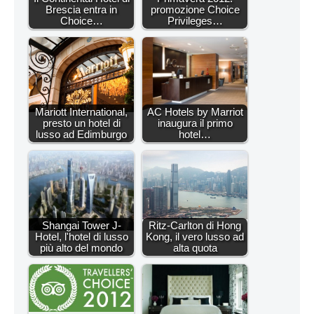
Brescia entra in
promozione Choice
Choice…
Privileges…
Mariott International,
AC Hotels by Marriot
presto un hotel di
inaugura il primo
lusso ad Edimburgo
hotel…
Shangai Tower J-
Ritz-Carlton di Hong
Hotel, l'hotel di lusso
Kong, il vero lusso ad
più alto del mondo
alta quota