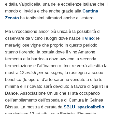
e dalla Valpolicella, una delle eccellenze italiane che il
mondo ci invidia e che anche grazie alla
Cantina
Zenato
ha tantissimi stimatori anche all’estero.
Ma un’occasione ancor più unica è la possibilità di
osservare da vicino i luoghi dove nasce il
vino
: le
meravigliose vigne che proprio in questo periodo
stanno fiorendo, la bottaia dove il vino Amarone
fermenta e la barricaia dove avviene la seconda
fermentazione e l’affinamento. Inoltre verrà allestita la
mostra
12 artisti per un sogno,
la rassegna a scopo
benefico (le opere d’arte saranno vendute a offerte
minima e il ricavato sarà devoluto a favore di
Spirit in
Dance,
Associazione Onlus che si sta occupando
dell’ampliamento dell’ospedale di Cumura in Guinea
Bissau. La mostra è curata da
SBLU_spazioalbello
che riunisce 12 artisti: Lucio Barbuio, Simonetta