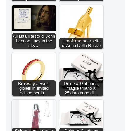
All'asta il testo di John
Lennon Lucy in the
Il profumo-scarpetta
sky…
di Anna Dello Russo
Brosway Jewels
Dolce & Gabbana,
gioielli in limited
maglie tributo al
edition per la…
25simo anno di…
Salma Hayek mette
Dolce & Gabbana