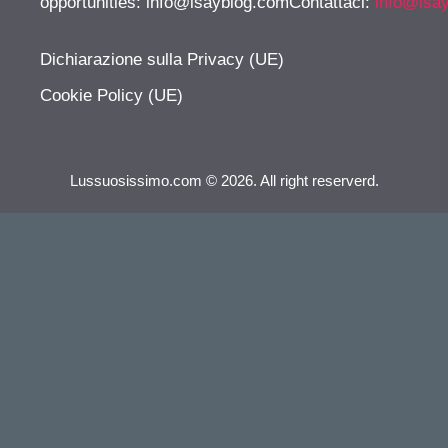
opportunities:
info@isayblog.comContattaci
:
info@isa
Dichiarazione sulla Privacy (UE)
Cookie Policy (UE)
Lussuosissimo.com © 2026. All right reserverd.