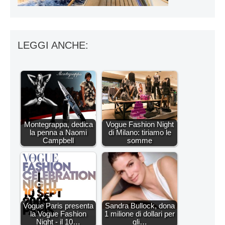
LEGGI ANCHE:
Montegrappa, dedica
Vogue Fashion Night
la penna a Naomi
di Milano: tiriamo le
Campbell
somme
Vogue Paris presenta
Sandra Bullock, dona
la Vogue Fashion
1 milione di dollari per
Night - il 10…
gli…