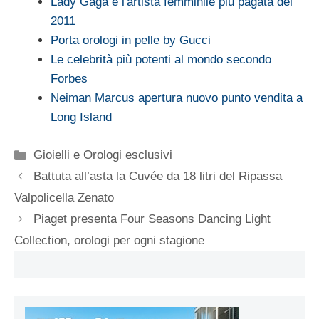
Lady Gaga è l'artista femminile più pagata del
2011
Porta orologi in pelle by Gucci
Le celebrità più potenti al mondo secondo
Forbes
Neiman Marcus apertura nuovo punto vendita a
Long Island
Categorie
Gioielli e Orologi esclusivi
Battuta all’asta la Cuvée da 18 litri del Ripassa
Valpolicella Zenato
Piaget presenta Four Seasons Dancing Light
Collection, orologi per ogni stagione