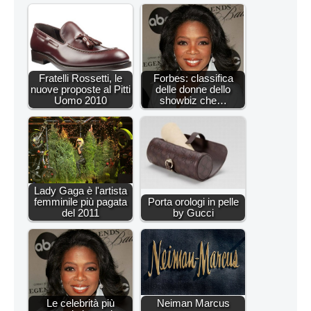
Fratelli Rossetti, le
Forbes: classifica
nuove proposte al Pitti
delle donne dello
Uomo 2010
showbiz che…
Lady Gaga è l'artista
femminile più pagata
Porta orologi in pelle
del 2011
by Gucci
Le celebrità più
Neiman Marcus