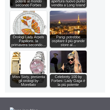
potenti al mondo
apertura nuovo punto
secondo Forbes
vendita a Long Island
Orologi Lady Arpels
Parigi potrebbe
Papillons, la
ospitare il più grande
primavera secondo…
store al…
Miss Sixty, presenta
Celebrety 100 by
gli orologi by
Forbes: Lady Gaga è
Morellato
la più potente