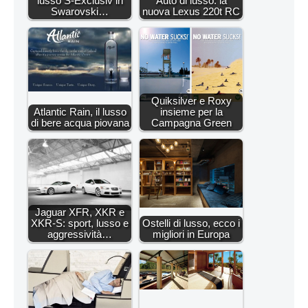
lusso S-Exclusiv in
Auto di lusso: la
Swarovski…
nuova Lexus 220t RC
Quiksilver e Roxy
Atlantic Rain, il lusso
insieme per la
di bere acqua piovana
Campagna Green
Jaguar XFR, XKR e
XKR-S: sport, lusso e
Ostelli di lusso, ecco i
aggressività…
migliori in Europa