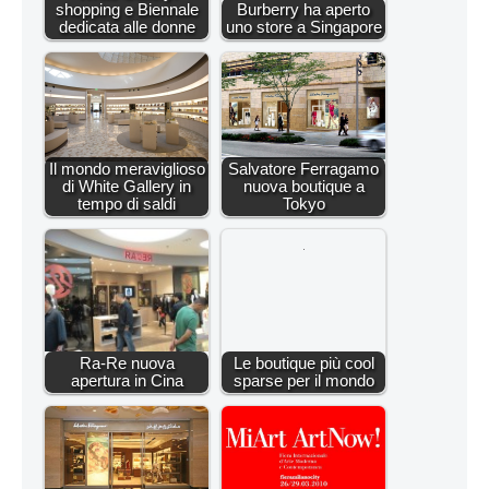
shopping e Biennale
Burberry ha aperto
dedicata alle donne
uno store a Singapore
Il mondo meraviglioso
Salvatore Ferragamo
di White Gallery in
nuova boutique a
tempo di saldi
Tokyo
Ra-Re nuova
Le boutique più cool
apertura in Cina
sparse per il mondo