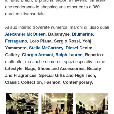
all’arte, ai libri, ai profumi, sapori e materiali differenti,
che renderanno lo shopping una esperienza a 360
gradi multisensoriale.
Al suo interno troverete numerosi marchi di lusso quali
Alexander McQueen
, Ballantyne,
Blumarine
,
Ferragamo
, Loro Piana, Sergio Rossi, Yohji
Yamamoto,
Stella McCartney
,
Diesel
Denim
Gallery,
Giorgio Armani
,
Ralph Lauren
, Repetto
e
molti altri, ma anche numerosi spazi espositivi come
Lifestyle, Bags, Shoes and Accessories, Beauty
and Fragrances, Special Gifts and High Tech,
Classic Collection, Fashion, Contemporary
.