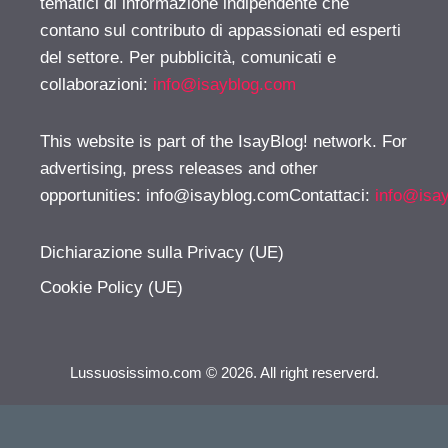
tematici di informazione indipendente che
contano sul contributo di appassionati ed esperti
del settore. Per pubblicità, comunicati e
collaborazioni:
info@isayblog.com
This website is part of the IsayBlog! network. For
advertising, press releases and other
opportunities:
info@isayblog.comContattaci
:
info@isa
Dichiarazione sulla Privacy (UE)
Cookie Policy (UE)
Lussuosissimo.com © 2026. All right reserverd.