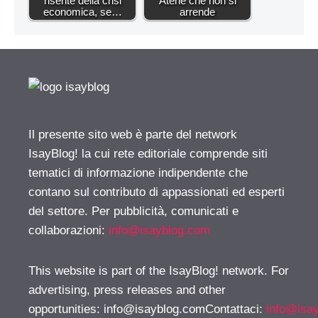
risente della crisi
Atene che non si
economica, se…
arrende
Il presente sito web è parte del network
IsayBlog! la cui rete editoriale comprende siti
tematici di informazione indipendente che
contano sul contributo di appassionati ed esperti
del settore. Per pubblicità, comunicati e
collaborazioni:
info@isayblog.com
This website is part of the IsayBlog! network. For
advertising, press releases and other
opportunities:
info@isayblog.comContattaci
:
info@isa