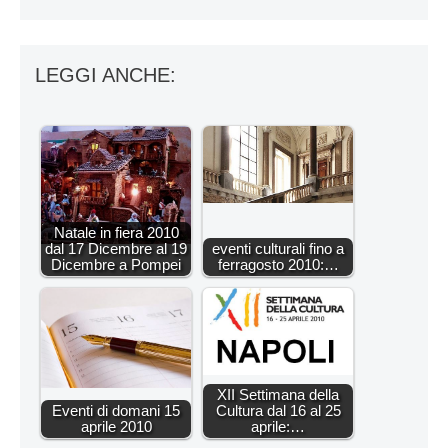
LEGGI ANCHE:
Natale in fiera 2010
dal 17 Dicembre al 19
eventi culturali fino a
Dicembre a Pompei
ferragosto 2010:…
XII Settimana della
Eventi di domani 15
Cultura dal 16 al 25
aprile 2010
aprile:…