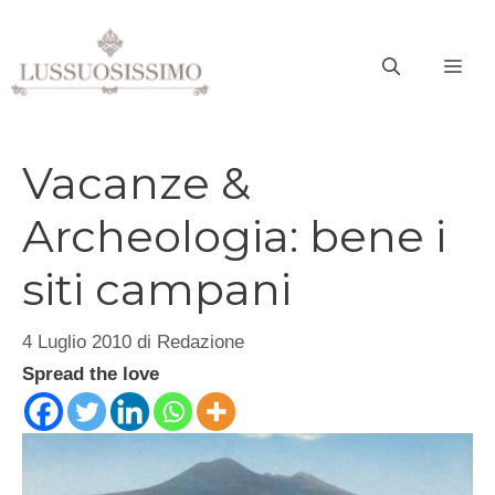
Vai
al
ME
contenuto
Vacanze &
Archeologia: bene i
siti campani
4 Luglio 2010
di
Redazione
Spread the love