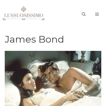
Vai
al
ME
contenuto
James Bond