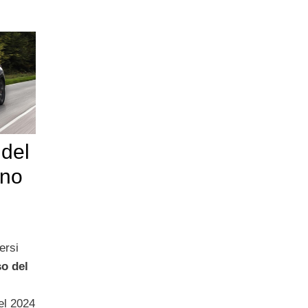
 del
nno
ersi
so del
el 2024