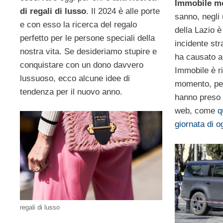
Immobile m
di regali di lusso
. Il 2024 è alle porte
sanno, negli 
e con esso la ricerca del regalo
della Lazio è
perfetto per le persone speciali della
incidente st
nostra vita. Se desideriamo stupire e
ha causato al
conquistare con un dono davvero
Immobile è r
lussuoso, ecco alcune idee di
momento, però
tendenza per il nuovo anno.
hanno preso p
web, come
q
giornata di o
regali di lusso