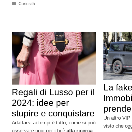
Categorie
Curiosità
La fak
Regali di Lusso per il
Immobi
2024: idee per
prende
stupire e conquistare
Un altro VIP 
Adattarsi ai tempi è tutto, come si può
visto che ogg
osservare oggi per chi è
alla ricerca