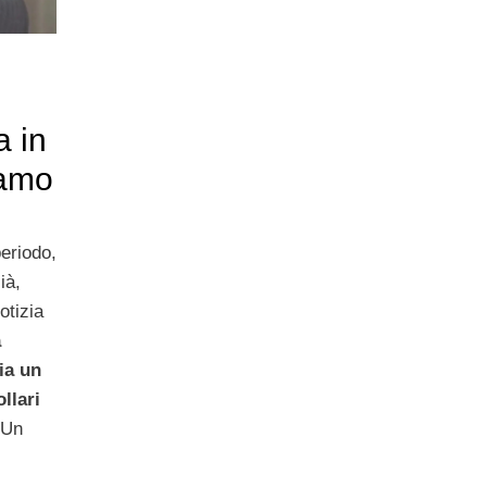
a in
iamo
periodo,
ià,
otizia
a
ia un
llari
Un