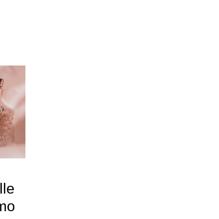
lle
umo