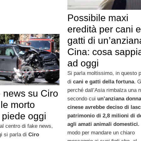
Possibile maxi
eredità per cani e
gatti di un’anzian
Cina: cosa sapp
ad oggi
Si parla moltissimo, in questo 
di
cani e gatti della fortuna
. G
perché dall’Asia rimbalza una n
e news su Ciro
secondo cui
un’anziana donn
le morto
cinese avrebbe deciso di lasc
 piede oggi
patrimonio di 2,8 milioni di do
agli amati animali domestici.
al centro di fake news,
modo per mandare un chiaro
i si parla di
Ciro