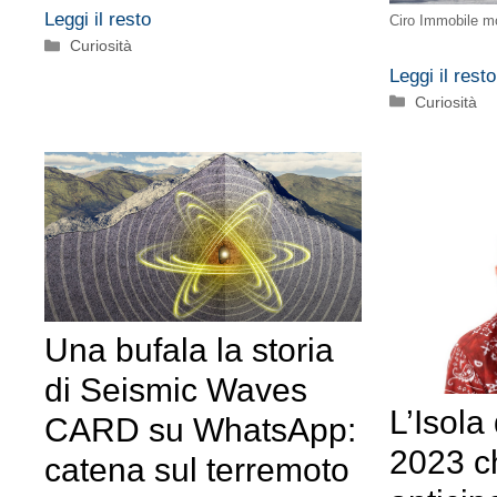
Leggi il resto
Ciro Immobile m
Categorie
Curiosità
Leggi il resto
Categorie
Curiosità
Una bufala la storia
di Seismic Waves
L’Isola
CARD su WhatsApp:
2023 c
catena sul terremoto