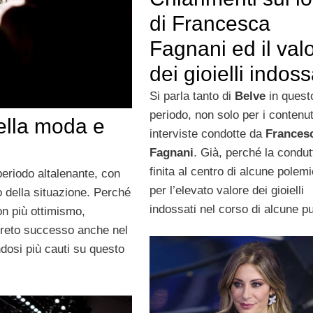
di Francesca
Fagnani ed il val
dei gioielli indoss
Si parla tanto di
Belve
in quest
periodo, non solo per i contenut
ella moda e
interviste condotte da
Frances
Fagnani
. Già, perché la condut
finita al centro di alcune polem
eriodo altalenante, con
per l’elevato valore dei gioielli
to della situazione. Perché
indossati nel corso di alcune p
on più ottimismo,
creto successo anche nel
ndosi più cauti su questo