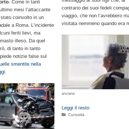
messaggio ai suoi figli che, al
orto
. Come in tanti
contrario dei suoi fedeli compag
ultimo mesi l’attaccante
viaggio, che non l’avrebbero m
 stato coinvolto in un
visitata nemmeno quando era m
radale a Roma. L’incidente
cuni feriti lievi, ma
imasto illeso. Da quel
, di tanto in tanto
iede notizie false sul
uelle smentite nella
ggi
.
anziana
Leggi il resto
Categorie
Curiosità