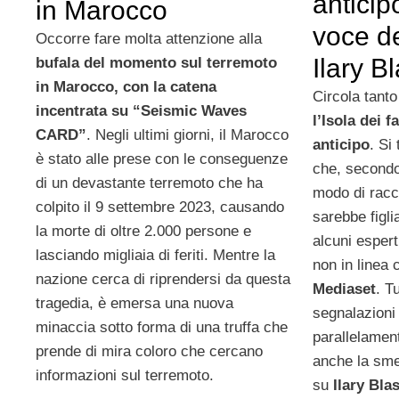
anticip
in Marocco
voce de
Occorre fare molta attenzione alla
Ilary Bl
bufala del momento sul terremoto
in Marocco, con la catena
Circola tant
incentrata su “Seismic Waves
l’Isola dei 
CARD”
. Negli ultimi giorni, il Marocco
anticipo
. Si
è stato alle prese con le conseguenze
che, second
di un devastante terremoto che ha
modo di racco
colpito il 9 settembre 2023, causando
sarebbe figli
la morte di oltre 2.000 persone e
alcuni espert
lasciando migliaia di feriti. Mentre la
non in linea 
nazione cerca di riprendersi da questa
Mediaset
. T
tragedia, è emersa una nuova
segnalazioni
minaccia sotto forma di una truffa che
parallelament
prende di mira coloro che cercano
anche la sme
informazioni sul terremoto.
su
Ilary Blas