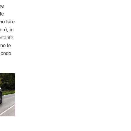
ne
le
mo fare
erò, in
rtante
no le
 mondo