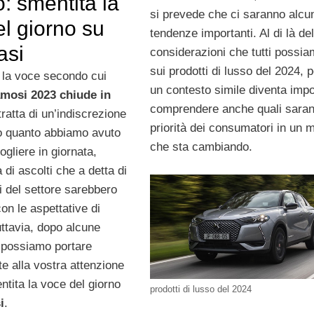
o: smentita la
si prevede che ci saranno alcu
l giorno su
tendenze importanti. Al di là del
asi
considerazioni che tutti possia
sui prodotti di lusso del 2024, p
o la voce secondo cui
un contesto simile diventa impo
famosi 2023 chiude in
comprendere anche quali saran
 tratta di un’indiscrezione
priorità dei consumatori in un
o quanto abbiamo avuto
che sta cambiando.
gliere in giornata,
a di ascolti che a detta di
i del settore sarebbero
con le aspettative di
uttavia, dopo alcune
 possiamo portare
e alla vostra attenzione
ntita la voce del giorno
prodotti di lusso del 2024
i
.