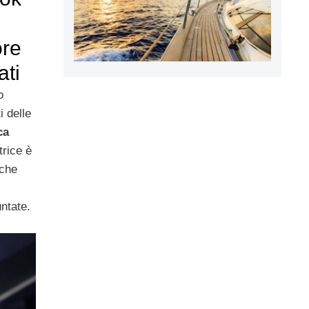
ore
ati
o
i delle
ca
trice è
iche
untate.