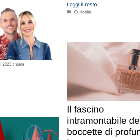
Leggi il resto
Categorie
Curiosità
si 2023 chiude
Il fascino
intramontabile de
boccette di prof