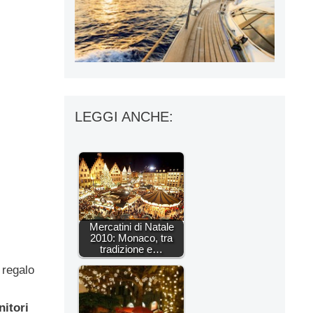
LEGGI ANCHE:
Mercatini di Natale
2010: Monaco, tra
tradizione e…
 regalo
nitori