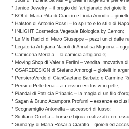
* Judit di Tiziana Salvati – gioielli in argento e pietre na
* Janice Jewelry – il pregio dell’artigianato dei gioielli;
* KOI di Maria Rita di Ciaccio e Linda Amodio – gioiell
* Halston di Antonio Rossi – lo spirito e lo stile di Napo
* INLIGHT Cosmetica Vegetale Biologica by Cemon;
* Le Mie Radici di Maro Giuseppe – pezzi unici dalle rad
* Legatoria Artigiana Napoli di Annalisa Mignona – ogge
* Camiceria Merolla – la camicia artigianale;
* Moving Shop di Valeria Ferlini – vendita innovativa d
* OSAREDESIGN di Stefano Ambrogi – gioielli in argen
* PensieroVerde di GianGaetano Barbato e Carmine Ru
* Persico Pelletteria – accessori esclusivi in pelle;
* Piandai di Patricia Pribanic – la magia di un filo d’oro
* Sagan & Bruno Acampora Profumi – essenze esclusive
* Scognamiglio Antonella – accessori di lusso;
* Siciliano Ornella – borse e bijoux realizzati con tess
* Sumargy di Maria Rosaria Ciarallo – gioielli ed acces