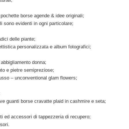
turali;
i pochette borse agende & idee originali;
li sono evidenti in ogni particolare;
ici delle piante;
ttistica personalizzata e album fotografici;
i abbigliamento donna;
to e pietre semipreziose;
sso – unconventional glam flowers;
;
 guanti borse cravatte plaid in cashmire e seta;
uti ed accessori di tappezzeria di recupero;
sori.