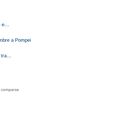
ne e…
embre a Pompei
e tra…
30 comparse