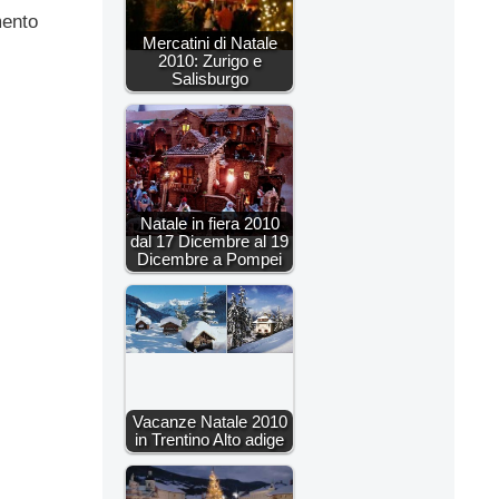
mento
Mercatini di Natale
2010: Zurigo e
Salisburgo
Natale in fiera 2010
dal 17 Dicembre al 19
Dicembre a Pompei
Vacanze Natale 2010
in Trentino Alto adige