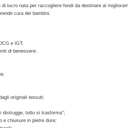
i di lucro nata per raccogliere fondi da destinare al migliora
prende cura dei bambini.
 DOCG e IGT;
nti di benessere;
le;
gli originali tessuti;
i distrugge, tutto si trasforma”;
o e chiusure in pietre dure;