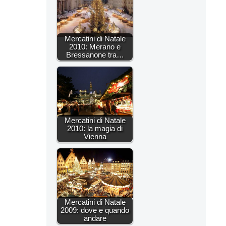
Mercatini di Natale
2010: Merano e
Bressanone tra…
Mercatini di Natale
2010: la magia di
Vienna
Mercatini di Natale
2009: dove e quando
andare