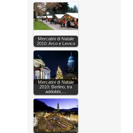
Mercatini di Natale
2010: Arco e Levico
Mercatini di Natale
2010: Berlino, tra
addobbi,…