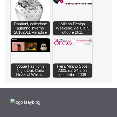
Damiani, collezione
Milano Design
autunno inverno
Weekend, dal 6 al 9
20102011 Paradise
ottobre 2011
Vogue Fashion's
Fiera Milano Sposi
Night Out: Carla
2009, dal 24 al 27
Gozzi al White…
settembre 2009