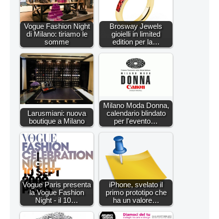
Vogue Fashion Night
Brosway Jewels
di Milano: tiriamo le
gioielli in limited
somme
edition per la…
Milano Moda Donna,
Larusmiani: nuova
calendario blindato
boutique a Milano
per l'evento…
Vogue Paris presenta
iPhone, svelato il
la Vogue Fashion
primo prototipo che
Night - il 10…
ha un valore…