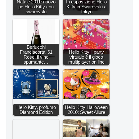
Natale 2011: nuovo
In esposizione Hello
pc Hello Kitty con
Kitty in Swarovski a
swarovski
Tokyo
Berlucchi
Franciacorta '61
Hello Kitty il party
Rose, il vino
virtuale è il gioco
spumante…
multiplayer on line
Hello Kitty, profumo
Hello Kitty Halloween
Diamond Edition
2010: Sweet Allure