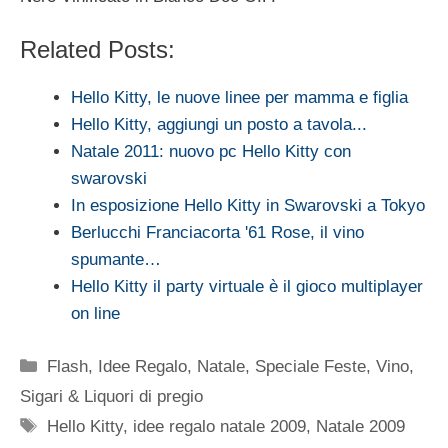
Related Posts:
Hello Kitty, le nuove linee per mamma e figlia
Hello Kitty, aggiungi un posto a tavola...
Natale 2011: nuovo pc Hello Kitty con
swarovski
In esposizione Hello Kitty in Swarovski a Tokyo
Berlucchi Franciacorta '61 Rose, il vino
spumante…
Hello Kitty il party virtuale è il gioco multiplayer
on line
Categorie
Flash
,
Idee Regalo
,
Natale
,
Speciale Feste
,
Vino,
Sigari & Liquori di pregio
Tag
Hello Kitty
,
idee regalo natale 2009
,
Natale 2009