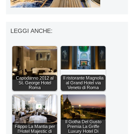
LEGGI ANCHE:
Capodanno 2012 al
Il ristorante Magnolia
St. George Hotel
al Grand Hotel via
Roma
Veneto di Roma
Il Gotha Del Gusto
Filippo La Mantia per
Premia La Griffe
l'Hotel Majestic di
Luxury Hotel Di