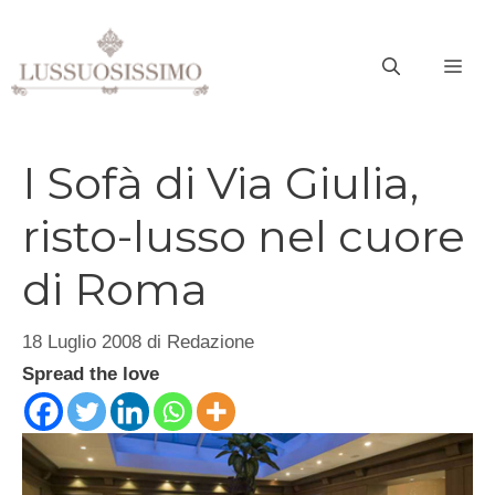
Vai
al
ME
contenuto
I Sofà di Via Giulia,
risto-lusso nel cuore
di Roma
18 Luglio 2008
di
Redazione
Spread the love