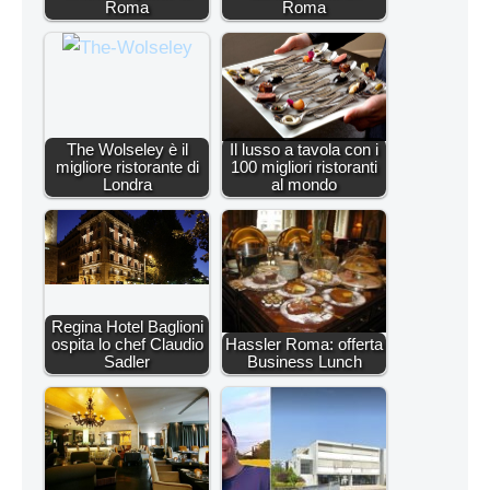
Roma
Roma
The Wolseley è il
Il lusso a tavola con i
migliore ristorante di
100 migliori ristoranti
Londra
al mondo
Regina Hotel Baglioni
ospita lo chef Claudio
Hassler Roma: offerta
Sadler
Business Lunch