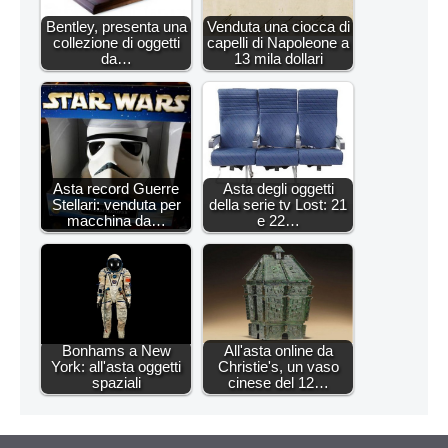
Bentley, presenta una
Venduta una ciocca di
collezione di oggetti
capelli di Napoleone a
da…
13 mila dollari
Asta record Guerre
Asta degli oggetti
Stellari: venduta per
della serie tv Lost: 21
macchina da…
e 22…
Bonhams a New
All'asta online da
York: all'asta oggetti
Christie's, un vaso
spaziali
cinese del 12…