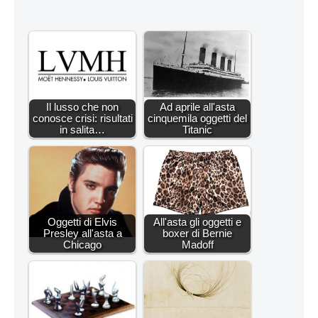
Il lusso che non
Ad aprile all'asta
conosce crisi: risultati
cinquemila oggetti del
in salita…
Titanic
Oggetti di Elvis
All'asta gli oggetti e
Presley all'asta a
boxer di Bernie
Chicago
Madoff