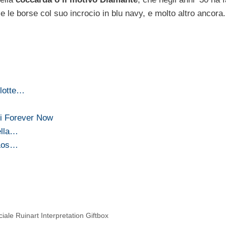
 e le borse col suo incrocio in blu navy, e molto altro ancora.
rlotte…
ci Forever Now
ella…
 Los…
ale Ruinart Interpretation Giftbox