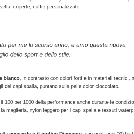
osella, coperte, cuffie personalizzate.
sato per me lo scorso anno, e amo questa nuova
io dello sport e dello stile.
e bianco,
in contrasto con colori forti e in materiali tecnici,
agli dei capi spalla, puntano sulla pelle color cioccolato.
il 100 per 1000 della performance anche durante le condizio
la maglieria, nylon leggero per i capi spalla e tessuti waterp
della
coccarda o il motivo Diamante
, che negli anni ‘30 ha f