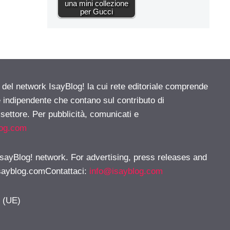
una mini collezione
per Gucci
e del network IsayBlog! la cui rete editoriale comprende
e indipendente che contano sul contributo di
 settore. Per pubblicità, comunicati e
log.com
 IsayBlog! network. For advertising, press releases and
sayblog.comContattaci
:
info@isayblog.com
y (UE)