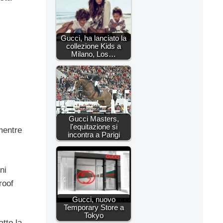
Gucci, ha lanciato la
collezione Kids a
Milano, Los…
Gucci Masters,
l'equitazione si
 mentre
incontra a Parigi
ni
roof
Gucci, nuovo
Temporary Store a
Tokyo
atto la