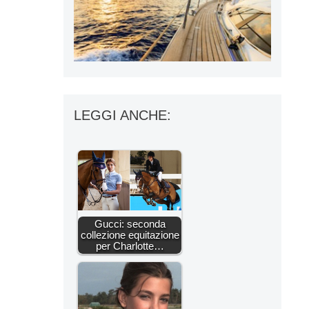
LEGGI ANCHE:
Gucci: seconda
collezione equitazione
per Charlotte…