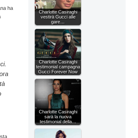
ana ha
Charlotte Casiraghi
a
vestirà Gucci alle
gare…
Charlotte Casiraghi
ci.
testimonial campagna
Gucci Forever Now
cora
tà
o
Charlotte Casiraghi
sarà la nuova
testimonial della…
esta