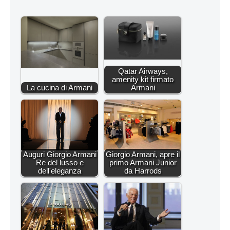
Qatar Airways,
amenity kit firmato
La cucina di Armani
Armani
Auguri Giorgio Armani
Giorgio Armani, apre il
Re del lusso e
primo Armani Junior
dell'eleganza
da Harrods