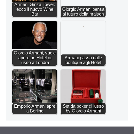
Armani Ginza Tower:
ecco il nuovo Wine
Giorgio Armani pensa
Bar
al futuro della maison
Giorgio Armani, vuole
aprire un Hotel di
Armani passa dalle
lusso a Londra
boutique agli Hotel
Emporio Armani apre
Set da poker di lusso
a Berlino
by Giorgio Armani