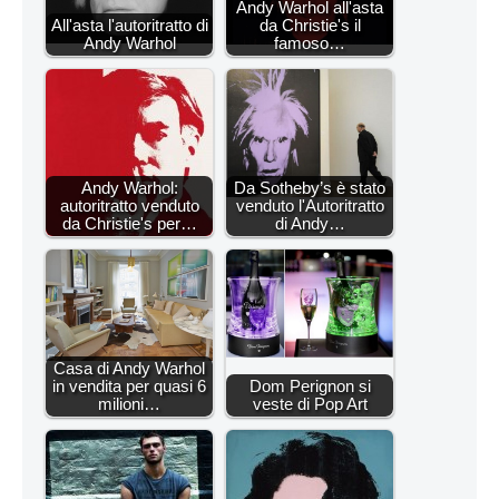
Andy Warhol all'asta
All'asta l'autoritratto di
da Christie's il
Andy Warhol
famoso…
Andy Warhol:
Da Sotheby’s è stato
autoritratto venduto
venduto l'Autoritratto
da Christie's per…
di Andy…
Casa di Andy Warhol
in vendita per quasi 6
Dom Perignon si
milioni…
veste di Pop Art