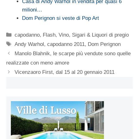
Casa di Andy Warhol in vendita per quasi 6
milioni…
Dom Perignon si veste di Pop Art
Categorie
capodanno
,
Flash
,
Vino, Sigari & Liquori di pregio
Tag
Andy Warhol
,
capodanno 2011
,
Dom Perignon
Manolo Blahnik, le scarpe più vendute sono quelle
realizzate con meno amore
Vicenzaoro First, dal 15 al 20 gennaio 2011