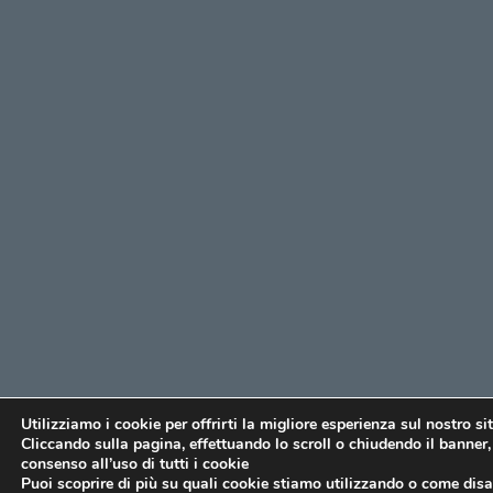
Utilizziamo i cookie per offrirti la migliore esperienza sul nostro si
Cliccando sulla pagina, effettuando lo scroll o chiudendo il banner, 
consenso all’uso di tutti i cookie
Puoi scoprire di più su quali cookie stiamo utilizzando o come disat