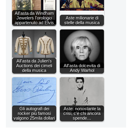
All'asta da Windham
Jewelers l'orologio
Aste milionarie di
appartenuto ad Elvis
stelle della musica
All'asta da Julien's
Auctions dei cimeli
All'asta dolcevita di
della musica
Andy Warhol
Gli autografi dei
Aste: nonostante la
rocker più famosi
crisi, c'è chi ancora
valgono 25mila dollari
spende…