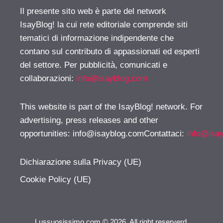
Il presente sito web è parte del network
IsayBlog! la cui rete editoriale comprende siti
tematici di informazione indipendente che
contano sul contributo di appassionati ed esperti
del settore. Per pubblicità, comunicati e
collaborazioni:
info@isayblog.com
This website is part of the IsayBlog! network. For
advertising, press releases and other
opportunities:
info@isayblog.comContattaci
:
info@isa
Dichiarazione sulla Privacy (UE)
Cookie Policy (UE)
Lussuosissimo.com © 2026. All right reserverd.