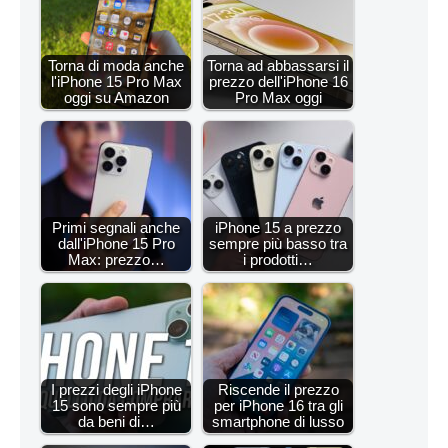
Torna di moda anche
Torna ad abbassarsi il
l'iPhone 15 Pro Max
prezzo dell'iPhone 16
oggi su Amazon
Pro Max oggi
Primi segnali anche
iPhone 15 a prezzo
dall'iPhone 15 Pro
sempre più basso tra
Max: prezzo…
i prodotti…
I prezzi degli iPhone
Riscende il prezzo
15 sono sempre più
per iPhone 16 tra gli
da beni di…
smartphone di lusso