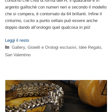
contorno che crea la forma dell’H, il quadrante è in
argento guillochè con numeri neri e secondo il modello
che si compera, è contornato da 64 brillanti. Infine il
cinturino, cucito a punto sellaio può essere anche
doppio dando all’orologio quel qualcosa in più!
Leggi il resto
Categorie
Gallery
,
Gioielli e Orologi esclusivi
,
Idee Regalo
,
San Valentino