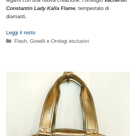
legami con una nuova creazione, l’orologio
Vacheron
Constantin Lady Kalla Flame
, tempestato di
diamanti.
Leggi il resto
Categorie
Flash
,
Gioielli e Orologi esclusivi