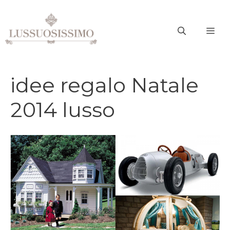
Vai
al
ME
contenuto
idee regalo Natale
2014 lusso