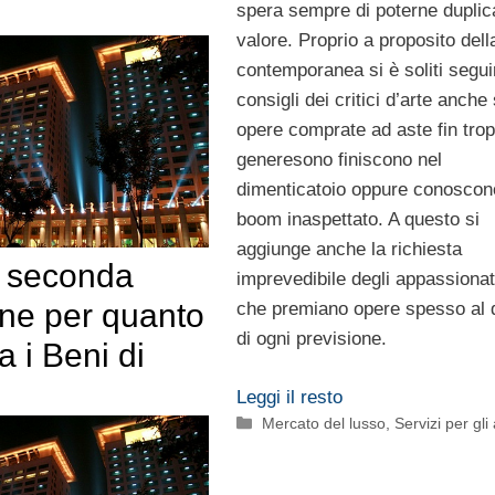
spera sempre di poterne duplica
valore. Proprio a proposito dell
contemporanea si è soliti segui
consigli dei critici d’arte anche
opere comprate ad aste fin tro
generesono finiscono nel
dimenticatoio oppure conoscon
boom inaspettato. A questo si
aggiunge anche la richiesta
n seconda
imprevedibile degli appassionat
one per quanto
che premiano opere spesso al d
di ogni previsione.
a i Beni di
Leggi il resto
Categorie
Mercato del lusso
,
Servizi per gli 