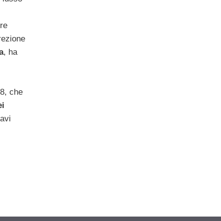
re
rezione
a
, ha
8, che
ei
cavi