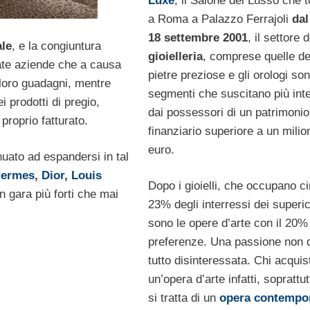
Luxe
, il Salone del Lusso che 
a Roma a Palazzo Ferrajoli
dal
18 settembre 2001
, il settore d
le
, e la congiuntura
gioielleria
, comprese quelle de
tate aziende che a causa
pietre preziose e gli orologi son
 loro guadagni, mentre
segmenti che suscitano più int
 prodotti di pregio,
dai possessori di un patrimonio
 proprio fatturato.
finanziario superiore a un milio
euro.
uato ad espandersi in tal
ermes
,
Dior
,
Louis
Dopo i gioielli, che occupano cir
 gara più forti che mai
23% degli interressi dei superic
sono le opere d’arte con il 20%
preferenze. Una passione non 
tutto disinteressata. Chi acquis
un’opera d’arte infatti, soprattu
si tratta di un
opera contempo