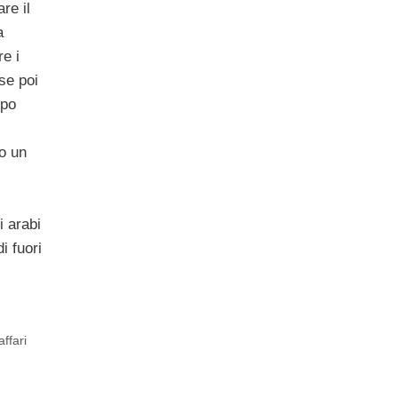
re il
a
re i
 se poi
ppo
o un
i arabi
i fuori
affari