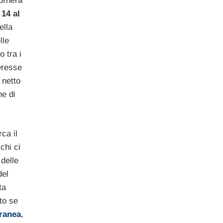
tornerà
 14 al
ella
lle
o tra i
eresse
 netto
ne di
ca il
chi ci
 delle
del
ta
tto se
ranea
,