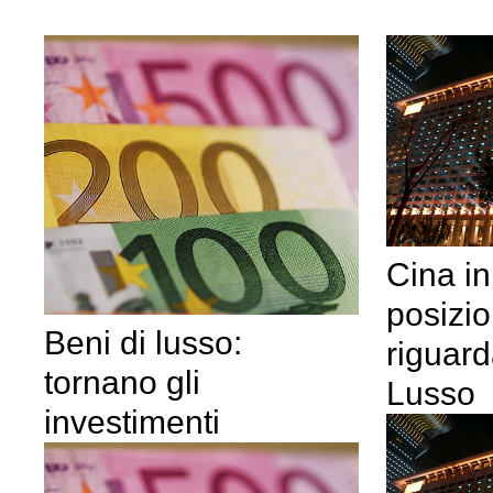
Cina i
posizi
Beni di lusso:
riguard
tornano gli
Lusso
investimenti