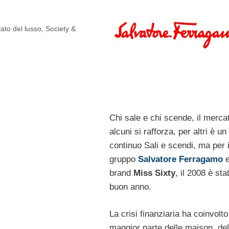
ato del lusso
,
Society &
Chi sale e chi scende, il merca
alcuni si rafforza, per altri è un
continuo Sali e scendi, ma per i
gruppo
Salvatore Ferragamo
e
brand
Miss Sixty
, il 2008 è sta
buon anno.
La crisi finanziaria ha coinvolto
maggior parte delle maison, del