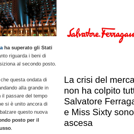
a
ha superato gli Stati
to riguarda i beni di
osiziona al secondo posto.
La crisi del merc
 che questa ondata di
andando alla grande in
non ha colpito tutt
 il passare del tempo
Salvatore Ferra
e si è unito ancora di
e Miss Sixty sono
 balzare questo nuova
ndo posto per il
ascesa
lusso
.