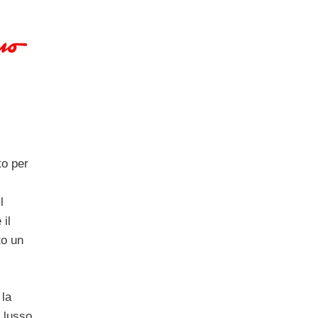
to per
l
 il
to un
 la
 lusso