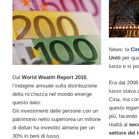
News: la
Cin
Uniti
per quan
lusso e si p
Dal
World Wealth Report 2010
,
Era dal 2008
l’indagine annuale sulla distribuzione
lusso stava 
della ricchezza nel mondo emerge
Cina, ma con
questo dato:
questo legam
Gli investimenti delle persone con un
più, facendo
patrimonio netto superiorea un milione
realtà al
seco
di dollari ha investito almeno per un
settore del 
30% in beni di lusso.