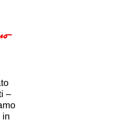
ato
i –
gamo
 in