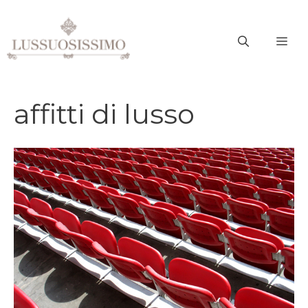
Vai
al
ME
contenuto
affitti di lusso