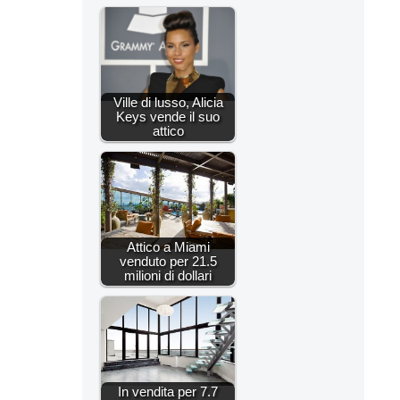
Ville di lusso, Alicia
Keys vende il suo
attico
Attico a Miami
venduto per 21.5
milioni di dollari
In vendita per 7.7