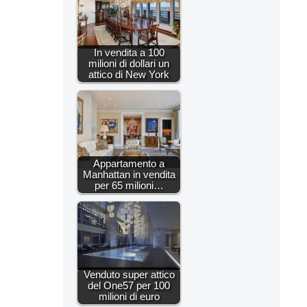
In vendita a 100
milioni di dollari un
attico di New York
Appartamento a
Manhattan in vendita
per 65 milioni…
Venduto super attico
del One57 per 100
milioni di euro