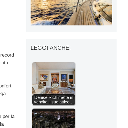
LEGGI ANCHE:
 record
tito
onfort
ega
Denise Rich mette in
vendita il suo attico…
e per la
la