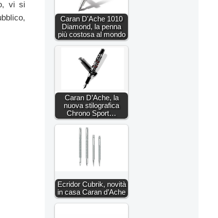
, vi si
ubblico,
Caran D'Ache 1010
Diamond, la penna
più costosa al mondo
Caran D’Ache, la
nuova stilografica
Chrono Sport…
Ecridor Cubrik, novità
in casa Caran d’Ache