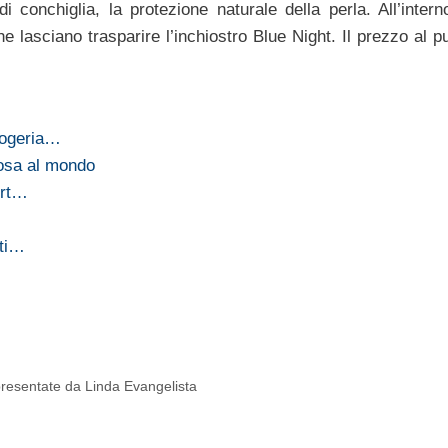
 conchiglia, la protezione naturale della perla. All’interno
e lasciano trasparire l’inchiostro Blue Night. Il prezzo al p
logeria…
osa al mondo
ort…
tti…
presentate da Linda Evangelista