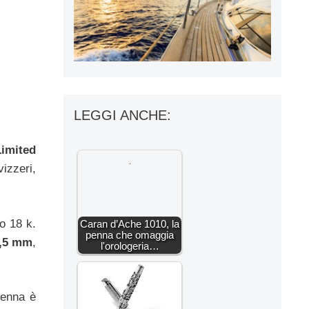
LEGGI ANCHE:
imited
izzeri,
co 18 k.
Caran d’Ache 1010, la
penna che omaggia
5,5 mm
,
l'orologeria…
penna è