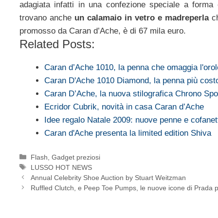
adagiata infatti in una confezione speciale a forma di
trovano anche
un calamaio in vetro e madreperla
ch
promosso da Caran d’Ache, è di 67 mila euro.
Related Posts:
Caran d’Ache 1010, la penna che omaggia l'oro
Caran D'Ache 1010 Diamond, la penna più cost
Caran D’Ache, la nuova stilografica Chrono Sp
Ecridor Cubrik, novità in casa Caran d’Ache
Idee regalo Natale 2009: nuove penne e cofane
Caran d'Ache presenta la limited edition Shiva
Categorie
Flash
,
Gadget preziosi
Tag
LUSSO HOT NEWS
Annual Celebrity Shoe Auction by Stuart Weitzman
Ruffled Clutch, e Peep Toe Pumps, le nuove icone di Prada 