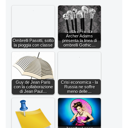
Archer Adams
Ombrelli Pasotti, sotto
presenta la linea di
la pioggia con classe
ombrelli Gothic…
Guy de Jean Paris
Crisi economica - la
con la collaborazione
Russia ne soffre
di Jean Paul…
meno delle…