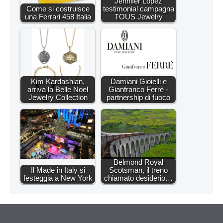
Jennifer Lopez
Come si costruisce
testimonial campagna
una Ferrari 458 Italia
TOUS Jewelry
Kim Kardashian,
Damiani Gioielli e
arriva la Belle Noel
Gianfranco Ferrè -
Jewelry Collection
partnership di fuoco
Belmond Royal
Il Made in Italy si
Scotsman, il treno
festeggia a New York
chiamato desiderio…