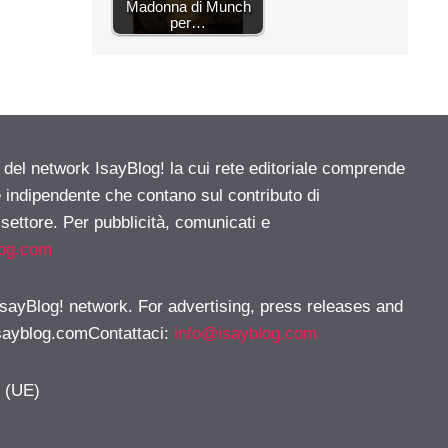
Madonna di Munch
per…
e del network IsayBlog! la cui rete editoriale comprende
e indipendente che contano sul contributo di
 settore. Per pubblicità, comunicati e
log.com
 IsayBlog! network. For advertising, press releases and
sayblog.comContattaci
:
info@isayblog.com
y (UE)