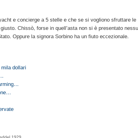
cht e concierge a 5 stelle e che se si vogliono sfruttare le
iusto. Chissò, forse in quell’asta non si è presentato ness
ato. Oppure la signora Sorbino ha un fiuto eccezionale.
mila dollari
a…
harming…
eone…
servate
eeddel 1929