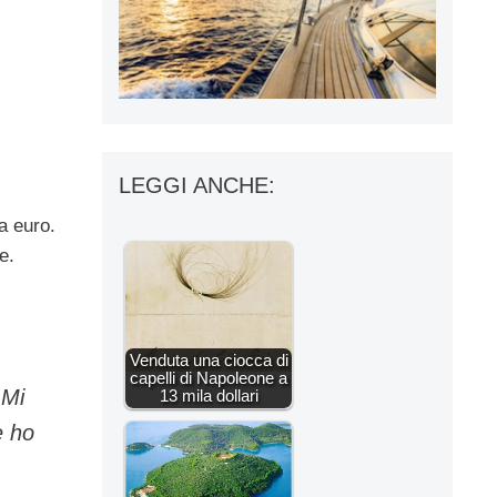
LEGGI ANCHE:
a euro.
e.
Venduta una ciocca di
capelli di Napoleone a
 Mi
13 mila dollari
e ho