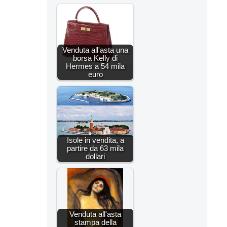
Venduta all'asta una
borsa Kelly di
Hermes a 54 mila
euro
Isole in vendita, a
partire da 63 mila
dollari
Venduta all'asta
stampa della