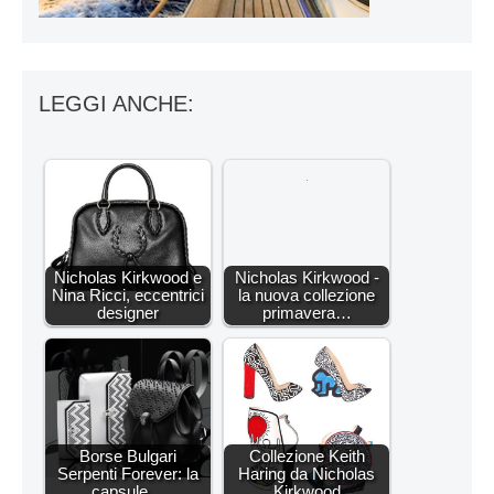
LEGGI ANCHE:
Nicholas Kirkwood e
Nicholas Kirkwood -
Nina Ricci, eccentrici
la nuova collezione
designer
primavera…
Borse Bulgari
Collezione Keith
Serpenti Forever: la
Haring da Nicholas
capsule…
Kirkwood