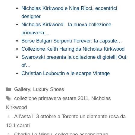
Nicholas Kirkwood e Nina Ricci, eccentrici
designer
Nicholas Kirkwood - la nuova collezione
primavera…
Borse Bulgari Serpenti Forever: la capsule…
Collezione Keith Haring da Nicholas Kirkwood
Swarovski presenta la collezione di gioielli Out
of…
Christian Louboutin e le scarpe Vintage
Categorie
Gallery
,
Luxury Shoes
Tag
collezione primavera estate 2011
,
Nicholas
Kirkwood
All’asta il 3 ottobre a Toronto un diamante rosa da
10,1 carati
Charlie Le Mindu, collezione acconciature