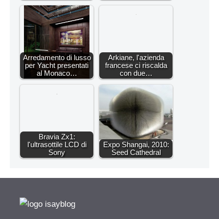
Arredamento di lusso
Arkiane, l'azienda
per Yacht presentati
francese ci riscalda
al Monaco…
con due…
Bravia Zx1:
l'ultrasottile LCD di
Expo Shangai, 2010:
Sony
Seed Cathedral