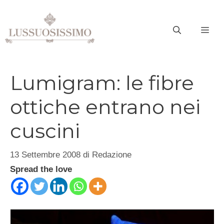
Vai
al
ME
contenuto
Lumigram: le fibre
ottiche entrano nei
cuscini
13 Settembre 2008
di
Redazione
Spread the love