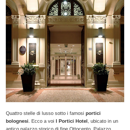
Quattro stelle di lusso sotto i famosi
portici
bolognesi
. Ecco a voi
I Portici Hotel
, ubicato in un
antico palazzo storico di fine Ottocento, Palazzo