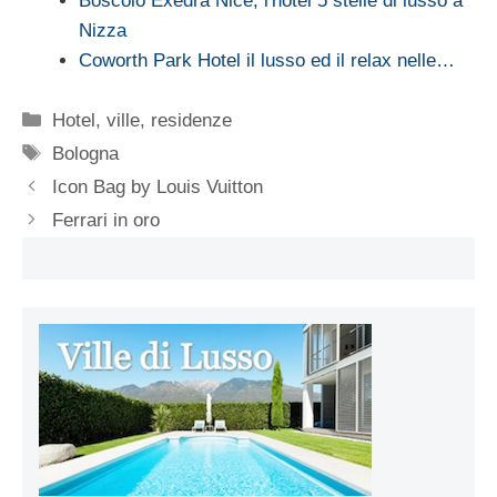
Boscolo Exedra Nice, l'hotel 5 stelle di lusso a
Nizza
Coworth Park Hotel il lusso ed il relax nelle…
Categorie
Hotel, ville, residenze
Tag
Bologna
Icon Bag by Louis Vuitton
Ferrari in oro