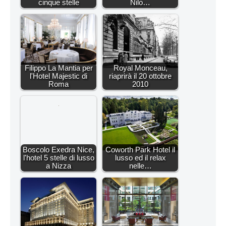
cinque stelle
Nilo…
Filippo La Mantia per
Royal Monceau,
l'Hotel Majestic di
riaprirà il 20 ottobre
Roma
2010
Boscolo Exedra Nice,
Coworth Park Hotel il
l'hotel 5 stelle di lusso
lusso ed il relax
a Nizza
nelle…