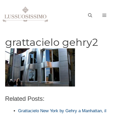
Vai
al
ME
contenuto
grattacielo gehry2
Related Posts:
Grattacielo New York by Gehry a Manhattan, il