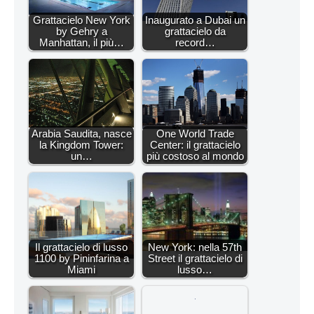
Grattacielo New York
Inaugurato a Dubai un
by Gehry a
grattacielo da
Manhattan, il più…
record…
Arabia Saudita, nasce
One World Trade
la Kingdom Tower:
Center: il grattacielo
un…
più costoso al mondo
Il grattacielo di lusso
New York: nella 57th
1100 by Pininfarina a
Street il grattacielo di
Miami
lusso…