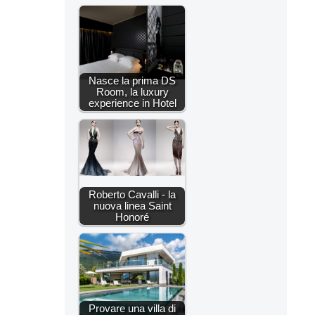
Nasce la prima DS
Room, la luxury
experience in Hotel
Roberto Cavalli - la
nuova linea Saint
Honoré
Provare una villa di