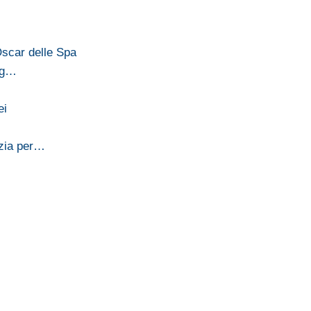
scar delle Spa
ing…
ei
azia per…