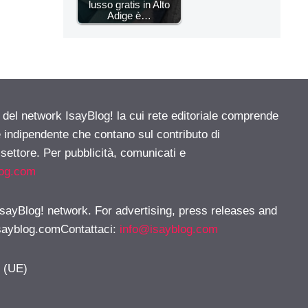
lusso gratis in Alto
Adige è…
e del network IsayBlog! la cui rete editoriale comprende
e indipendente che contano sul contributo di
 settore. Per pubblicità, comunicati e
log.com
 IsayBlog! network. For advertising, press releases and
sayblog.comContattaci
:
info@isayblog.com
y (UE)