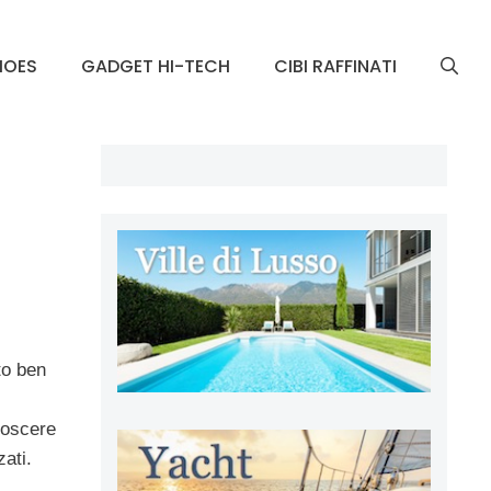
HOES
GADGET HI-TECH
CIBI RAFFINATI
to ben
onoscere
zati.