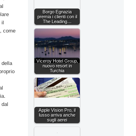
al
Borgo Egnazia
lare
premia i clienti con il
The Leading…
il
re, come
Viceroy Hotel Group,
 della
nuovo resort in
Turchia
proprio
al
ia.
 dal
Apple Vision Pro, il
lusso arriva anche
sugli aerei