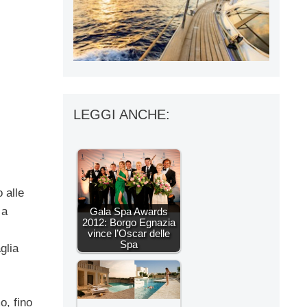
LEGGI ANCHE:
 alle
 a
Gala Spa Awards
2012: Borgo Egnazia
vince l’Oscar delle
Spa
glia
o, fino