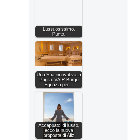
Lussuosissimo.
Punto.
Una Spa innovativa in
Puglia: VAIR Borgo
Egnazia per…
Accappatoi di lusso,
ecco la nuova
proposta di Aliz