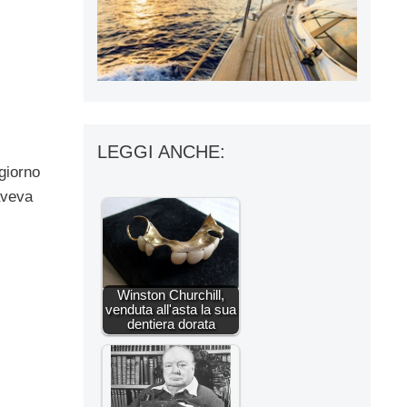
LEGGI ANCHE:
giorno
 aveva
Winston Churchill,
venduta all'asta la sua
dentiera dorata