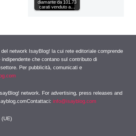
diamante da 101.73
carati venduto a…
e del network IsayBlog! la cui rete editoriale comprende
e indipendente che contano sul contributo di
 settore. Per pubblicità, comunicati e
log.com
 IsayBlog! network. For advertising, press releases and
sayblog.comContattaci
:
info@isayblog.com
y (UE)