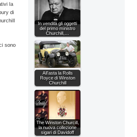
ivi la
bury di
urchill
In vendita gli oggetti
del primo ministro
Churchill,…
ci sono
All'asta la Rolls
Royce di Winston
Churchill
The Winston Churcill,
la nuova collezione
sigari di Davidoff