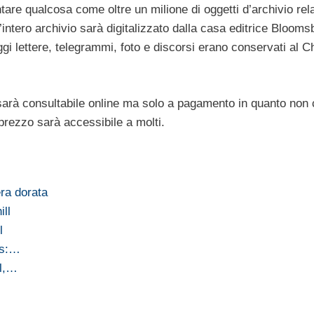
are qualcosa come oltre un milione di oggetti d’archivio relat
l’intero archivio sarà digitalizzato dalla casa editrice Blooms
gi lettere, telegrammi, foto e discorsi erano conservati al Ch
arà consultabile online ma solo a pagamento in quanto non 
 prezzo sarà accessibile a molti.
era dorata
ill
l
's:…
ll,…