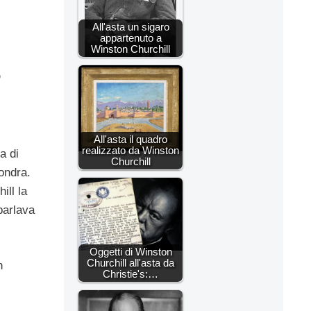
All'asta un sigaro
appartenuto a
Winston Churchill
o
All'asta il quadro
realizzato da Winston
a di
Churchill
ondra.
ill la
parlava
Oggetti di Winston
Churchill all'asta da
n
Christie's:…