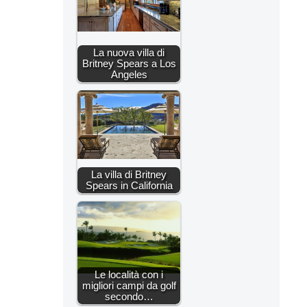
La nuova villa di
Britney Spears a Los
Angeles
La villa di Britney
Spears in California
Le località con i
migliori campi da golf
secondo…