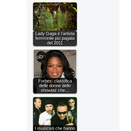
Lady Gaga è l'artista
femminile più pagata
del 2011
Forbes: classifica
delle donne dello
showbiz che…
I musicisti che hanno