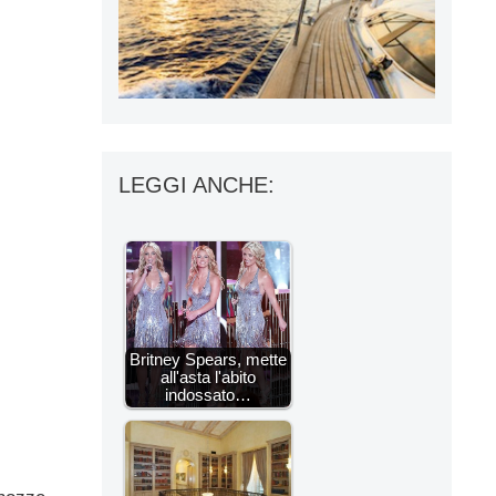
LEGGI ANCHE:
Britney Spears, mette
all'asta l'abito
indossato…