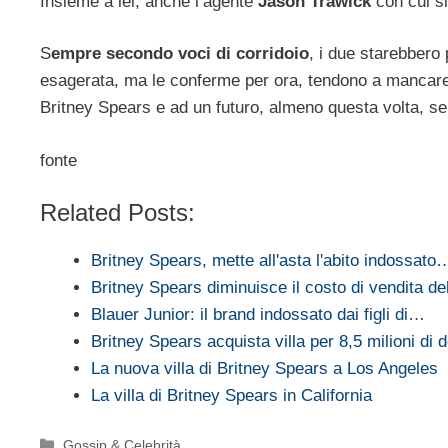
Insieme a lei, anche l’agente
Jason Trawick
con cui si
S
empre secondo voci di corridoio
, i due starebber
esagerata, ma le conferme per ora, tendono a mancare. 
Britney Spears e ad un futuro, almeno questa volta, se
fonte
Related Posts:
Britney Spears, mette all'asta l'abito indossato
Britney Spears diminuisce il costo di vendita d
Blauer Junior: il brand indossato dai figli di…
Britney Spears acquista villa per 8,5 milioni di do
La nuova villa di Britney Spears a Los Angeles
La villa di Britney Spears in California
Categorie
Gossip & Celebrità