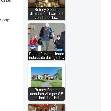
 nozze.
Britney Spears
diminuisce il costo di
vendita della…
e pop
Blauer Junior: il brand
indossato dai figli di…
Britney Spears
acquista villa per 8,5
milioni di dollari