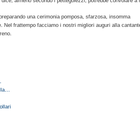
 dice, almeno secondo i pettegolezzi, potrebbe convolare a
o preparando una cerimonia pomposa, sfarzosa, insomma
Nel frattempo facciamo i nostri migliori auguri alla cantant
reno.
…
ella…
llari