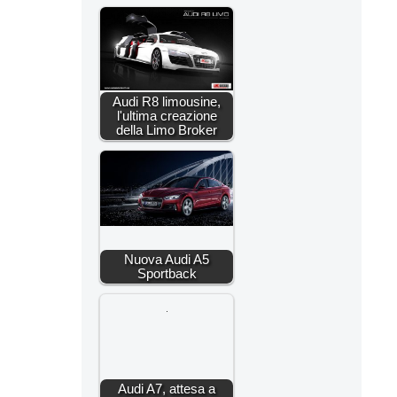
Audi R8 limousine,
l'ultima creazione
della Limo Broker
Nuova Audi A5
Sportback
Audi A7, attesa a