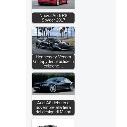
Nuova Audi R8
Spyder 2017
Hennessey Venom
GT Spyder: il bolide in
edizione…
Audi A8 debutto a
novembre alla fiera
del design di Miami