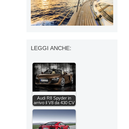
LEGGI ANCHE:
Audi R8 Spyder in
arrivo il V8 da 430 CV