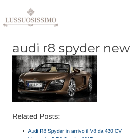
Vai
al
contenuto
audi r8 spyder new
Related Posts:
Audi R8 Spyder in arrivo il V8 da 430 CV