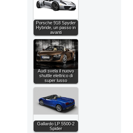
Porsche 918 Spyder
Hybride, un passo in
avanti
Audi svela il nuovo
shuttle elettrico di
super lusso
Gallardo LP 5500-2
Spider