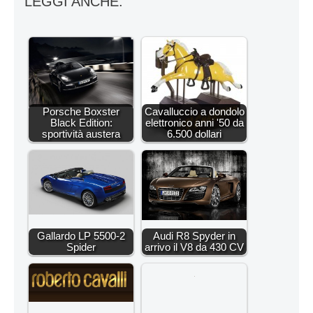
LEGGI ANCHE:
Porsche Boxster
Cavalluccio a dondolo
Black Edition:
elettronico anni '50 da
sportività austera
6.500 dollari
Gallardo LP 5500-2
Audi R8 Spyder in
Spider
arrivo il V8 da 430 CV