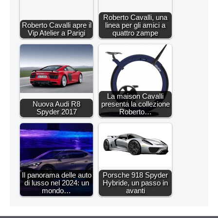
Roberto Cavalli, una
Roberto Cavalli apre il
linea per gli amici a
Vip Atelier a Parigi
quattro zampe
La maison Cavalli
Nuova Audi R8
presenta la collezione
Spyder 2017
Roberto…
Il panorama delle auto
Porsche 918 Spyder
di lusso nel 2024: un
Hybride, un passo in
mondo…
avanti